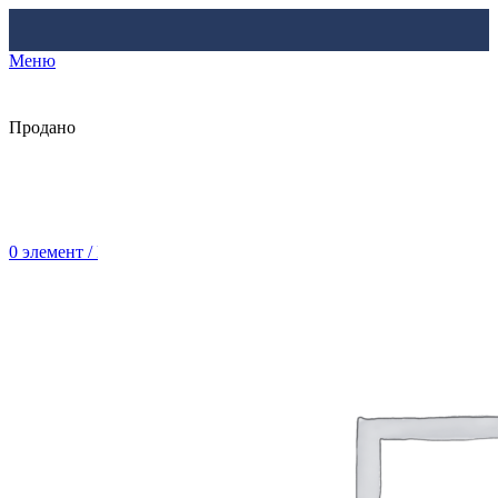
Меню
Продано
0
элемент
/
Br
0.00