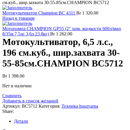
см.куб., шир.захвата 30-55-85см.CHAMPION BC5712
Мотокультиватор Champion ВC 4311
Br
1 320.00
Назад к товарам
Мотопомпа CHAMPION GP55 (2" хим. жидкости 600л/мин
8/35м 7,5лс 3,6л 23,8кг)
Br
1 262.00
Мотокультиватор, 6,5 л.с.,
196 см.куб., шир.захвата 30-
55-85см.CHAMPION BC5712
Br
1 398.00
Нет в наличии
Сравнить
Добавить в список желаний
Артикул:
BC5712
Категория:
Техника husqvarna
Share:
Детали