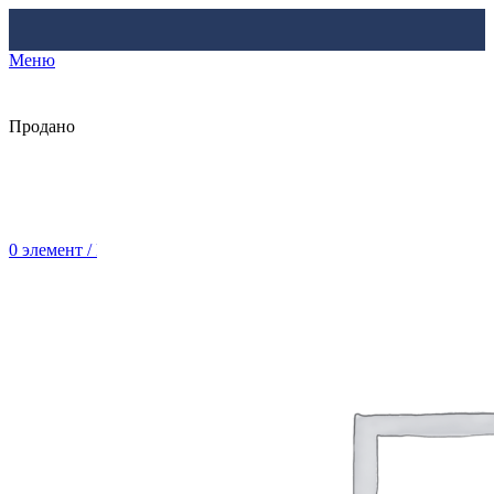
Меню
Продано
0
элемент
/
Br
0.00