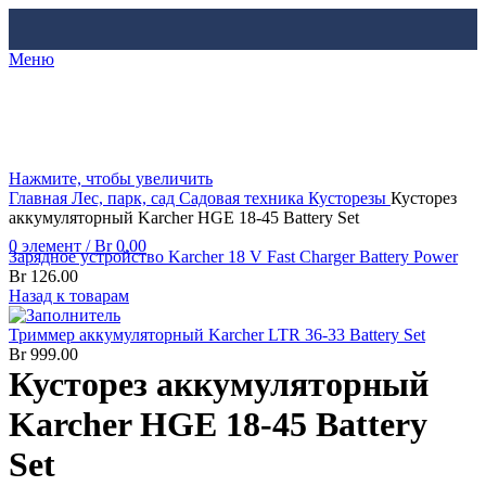
Меню
Нажмите, чтобы увеличить
Главная
Лес, парк, сад
Садовая техника
Кусторезы
Кусторез
аккумуляторный Karcher HGE 18-45 Battery Set
0
элемент
/
Br
0.00
Зарядное устройство Karcher 18 V Fast Charger Battery Power
Br
126.00
Назад к товарам
Триммер аккумуляторный Karcher LTR 36-33 Battery Set
Br
999.00
Кусторез аккумуляторный
Karcher HGE 18-45 Battery
Set