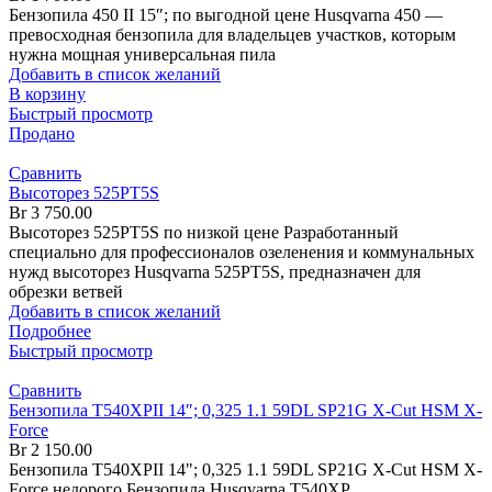
Бензопила 450 II 15″; по выгодной цене Husqvarna 450 —
превосходная бензопила для владельцев участков, которым
нужна мощная универсальная пила
Добавить в список желаний
В корзину
Быстрый просмотр
Продано
Сравнить
Высоторез 525PT5S
Br
3 750.00
Высоторез 525PT5S по низкой цене Разработанный
специально для профессионалов озеленения и коммунальных
нужд высоторез Husqvarna 525PT5S, предназначен для
обрезки ветвей
Добавить в список желаний
Подробнее
Быстрый просмотр
Сравнить
Бензопила T540XPII 14″; 0,325 1.1 59DL SP21G X-Cut HSM X-
Force
Br
2 150.00
Бензопила T540XPII 14"; 0,325 1.1 59DL SP21G X-Cut HSM X-
Force недорого Бензопила Husqvarna T540XP