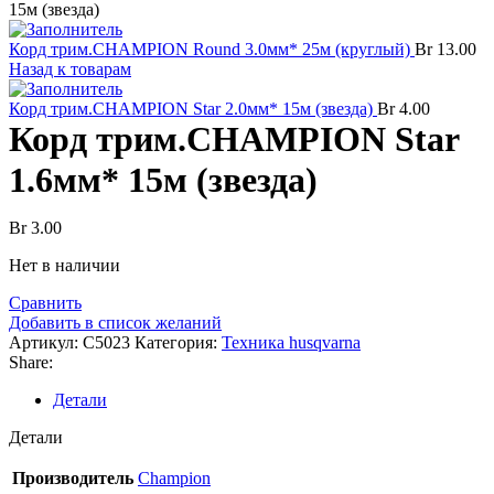
15м (звезда)
Корд трим.CHAMPION Round 3.0мм* 25м (круглый)
Br
13.00
Назад к товарам
Корд трим.CHAMPION Star 2.0мм* 15м (звезда)
Br
4.00
Корд трим.CHAMPION Star
1.6мм* 15м (звезда)
Br
3.00
Нет в наличии
Сравнить
Добавить в список желаний
Артикул:
C5023
Категория:
Техника husqvarna
Share:
Детали
Детали
Производитель
Champion