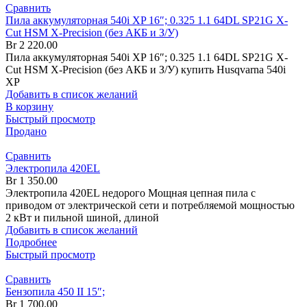
Сравнить
Пила аккумуляторная 540i XP 16″; 0.325 1.1 64DL SP21G X-
Cut HSM X-Precision (без АКБ и З/У)
Br
2 220.00
Пила аккумуляторная 540i XP 16″; 0.325 1.1 64DL SP21G X-
Cut HSM X-Precision (без АКБ и З/У) купить Husqvarna 540i
XP
Добавить в список желаний
В корзину
Быстрый просмотр
Продано
Сравнить
Электропила 420EL
Br
1 350.00
Электропила 420EL недорого Мощная цепная пила с
приводом от электрической сети и потребляемой мощностью
2 кВт и пильной шиной, длиной
Добавить в список желаний
Подробнее
Быстрый просмотр
Сравнить
Бензопила 450 II 15″;
Br
1 700.00