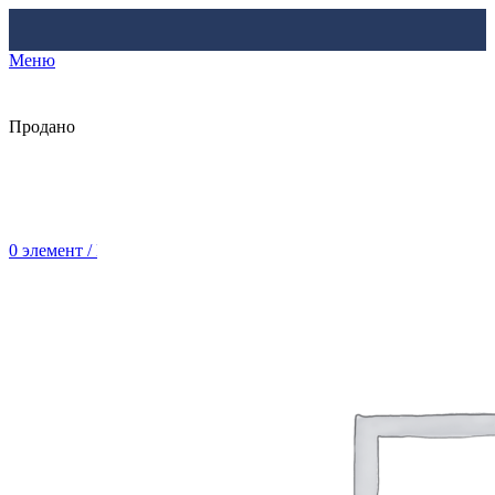
Меню
Продано
0
элемент
/
Br
0.00