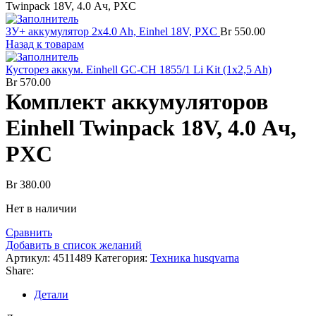
Twinpack 18V, 4.0 Ач, PXC
ЗУ+ аккумулятор 2x4.0 Ah, Einhel 18V, PXC
Br
550.00
Назад к товарам
Кусторез аккум. Einhell GC-CH 1855/1 Li Kit (1x2,5 Ah)
Br
570.00
Комплект аккумуляторов
Einhell Twinpack 18V, 4.0 Ач,
PXC
Br
380.00
Нет в наличии
Сравнить
Добавить в список желаний
Артикул:
4511489
Категория:
Техника husqvarna
Share:
Детали