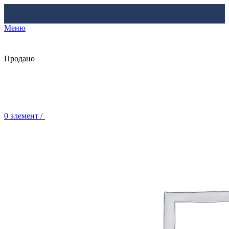
Меню
Продано
0
элемент
/
Br
0.00