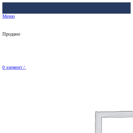
Меню
Продано
0
элемент
/
Br
0.00