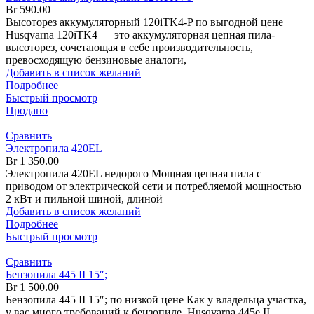
Br
590.00
Высоторез аккумуляторный 120iTK4-P по выгодной цене
Husqvarna 120iTK4 — это аккумуляторная цепная пила-
высоторез, сочетающая в себе производительность,
превосходящую бензиновые аналоги,
Добавить в список желаний
Подробнее
Быстрый просмотр
Продано
Сравнить
Электропила 420EL
Br
1 350.00
Электропила 420EL недорого Мощная цепная пила с
приводом от электрической сети и потребляемой мощностью
2 кВт и пильной шиной, длиной
Добавить в список желаний
Подробнее
Быстрый просмотр
Сравнить
Бензопила 445 II 15″;
Br
1 500.00
Бензопила 445 II 15″; по низкой цене Как у владельца участка,
у вас много требований к бензопиле. Husqvarna 445e II