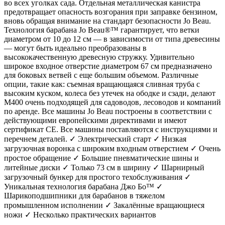
во всех уголках сада. Отдельная металлическая канистра
предотвращает опасность возгорания при заправке бензином,
вновь обращая внимание на стандарт безопасности Jo Beau.
Технология барабана Jo Beau®™ гарантирует, что ветки
диаметром от 10 до 12 см — в зависимости от типа древесины
— могут быть идеально преобразованы в
высококачественную древесную стружку. Удивительно
широкое входное отверстие диаметром 67 см предназначено
для боковых ветвей с еще большим объемом. Различные
опции, такие как: съемная вращающаяся сливная труба с
высоким куском, колеса без утечек на ободке и сзади, делают
M400 очень подходящей для садоводов, лесоводов и компаний
по аренде. Все машины Jo Beau построены в соответствии с
действующими европейскими директивами и имеют
сертификат CE. Все машины поставляются с инструкциями и
перечнем деталей. ✓ Электрический старт ✓ Низкая
загрузочная воронка с широким входным отверстием ✓ Очень
простое обращение ✓ Большие пневматические шины и
литейные диски ✓ Только 73 см в ширину ✓ Шарнирный
загрузочный бункер для простого техобслуживания ✓
Уникальная технология барабана Джо Бо™ ✓
Шарикоподшипники для барабанов в тяжелом
промышленном исполнении ✓ Закалённые вращающиеся
ножи ✓ Несколько практических вариантов