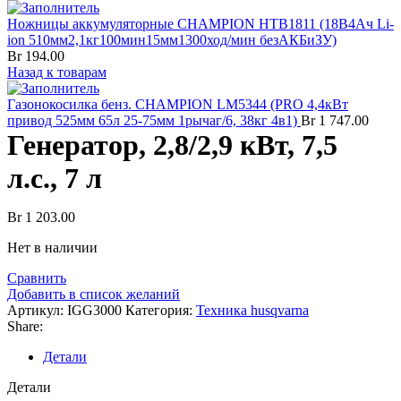
Ножницы аккумуляторные CHAMPION HTB1811 (18В4Ач Li-
ion 510мм2,1кг100мин15мм1300ход/мин безАКБиЗУ)
Br
194.00
Назад к товарам
Газонокосилка бенз. CHAMPION LM5344 (PRO 4,4кВт
привод 525мм 65л 25-75мм 1рычаг/6, 38кг 4в1)
Br
1 747.00
Генератор, 2,8/2,9 кВт, 7,5
л.с., 7 л
Br
1 203.00
Нет в наличии
Сравнить
Добавить в список желаний
Артикул:
IGG3000
Категория:
Техника husqvarna
Share:
Детали
Детали