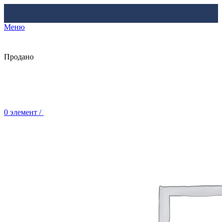
Меню
Продано
0
элемент
/
Br
0.00