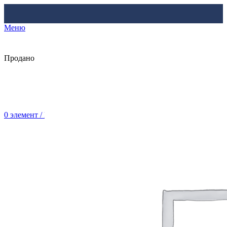
Меню
Продано
0
элемент
/
Br
0.00