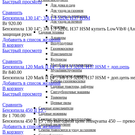
Быстрый просмотр
Для дома и сада
Для ухода за газоном
Сравнить
Для ухода за деревьями
Бензопила 130 14″; 3/8 1.3 52DL H37 HSM
Для ухода за почвой
Br
920.00
Рукоятки
Бензопила 130 14"; 3/8 1.3 52DL H37 HSM купить LowVib® (
Садовая техника
защищая руки
Аэраторы
Добавить в список желаний
Воздуходувки
В корзину
Газонокосилки
Быстрый просмотр
Измельчители
Кусторезы
Сравнить
Мотоблоки и культиваторы
Бензопила 120 Mark II 14″; 3/8 1.3 52DL H37 HSM + доп.цепь
Мультиинструменты
Br
840.00
Подметальные машины
Бензопила 120 Mark II 14″; 3/8 1.3 52DL H37 HSM + доп.цепь 
Роботы-газонокосилки
Добавить в список желаний
Садовые тракторы, райдеры
В корзину
Снегоуборочные машины
Быстрый просмотр
Триммеры
Цепные пилы
Сравнить
Садовые измельчители
Бензопила 450 II 15″;
Садовые ножницы
Br
1 700.00
Садовые пылесосы и воздуходувы
Бензопила 450 II 15″; по выгодной цене Husqvarna 450 — прев
Садовый инструмент
Добавить в список желаний
Семена травосмеси и уход за газоном
В корзину