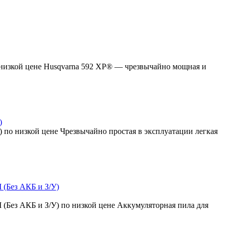
 низкой цене Husqvarna 592 XP® — чрезвычайно мощная и
)
У) по низкой цене Чрезвычайно простая в эксплуатации легкая
 (Без АКБ и З/У)
 (Без АКБ и З/У) по низкой цене Аккумуляторная пила для