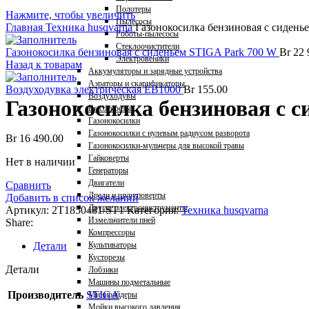
Полотеры
Нажмите, чтобы увеличить
Пылесосы
Главная
Техника husqvarna
Газонокосилка бензиновая с сидень
Роботы-пылесосы
Стеклоочистители
Газонокосилка бензиновая с сиденьем STIGA Park 700 W
Br
22 
Электровеники
Назад к товарам
Аккумуляторы и зарядные устройства
Аэраторы и скарификаторы
Воздуходувка электрическая EB1000
Br
155.00
Воздуходувы
Газонокосилка бензиновая с 
Высоторезы
Газонокосилки
Газонокосилки с нулевым радиусом разворота
Br
16 490.00
Газонокосилки-мульчеры для высокой травы
Гайковерты
Нет в наличии
Генераторы
Двигатели
Сравнить
Дрели и шуруповерты
Добавить в список желаний
Другие электроинструменты
Артикул:
2T1850481/ST1
Категория:
Техника husqvarna
Измельчители пней
Share:
Компрессоры
Детали
Культиваторы
Кусторезы
Детали
Лобзики
Машины подметальные
Производитель
STIGA
Минирайдеры
Мойки высокого давления