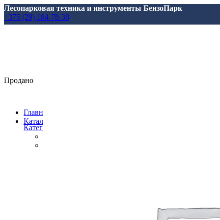
Лесопарковая техника и инструменты БензоПарк
+375 (29) 184-78-38
Продано
Главная
Каталог
Категории
Все
товары
Аксессуары, масла, запчасти
Аксессуары и запасные части
для Marolex
для АВД
для Аккумуляторной Техники
для Аэраторов
для Газонокосилкок
для Мотоблоков и Культиваторов
для Насосов