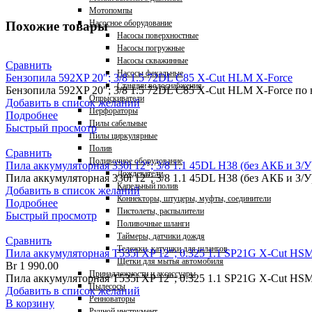
Мотопомпы
Насосное оборудование
Похожие товары
Насосы поверхностные
Насосы погружные
Насосы скважинные
Сравнить
Насосы фекальные
Бензопила 592XP 20″; 3/8 1.5 72DL C85 X-Cut HLM X-Force
Станции водоснабжения
Бензопила 592XP 20″; 3/8 1.5 72DL C85 X-Cut HLM X-Force по
Опрыскиватели
Добавить в список желаний
Перфораторы
Подробнее
Пилы сабельные
Быстрый просмотр
Пилы циркулярные
Полив
Сравнить
Поливочное оборудование
Пила аккумуляторная 330i 12″; 3/8 1.1 45DL H38 (без АКБ и З/У
Дождеватели
Пила аккумуляторная 330i 12″; 3/8 1.1 45DL H38 (без АКБ и З/
Капельный полив
Добавить в список желаний
Коннекторы, штуцеры, муфты, соединители
Подробнее
Пистолеты, распылители
Быстрый просмотр
Поливочные шланги
Таймеры, датчики дождя
Сравнить
Тележки, катушки для шлангов
Пила аккумуляторная T535i XP 12″; 0.325 1.1 SP21G X-Cut HSM
Щетки для мытья автомобиля
Br
1 990.00
Принадлежности и аксессуары
Пила аккумуляторная T535i XP 12″; 0.325 1.1 SP21G X-Cut HSM
Пылесосы
Добавить в список желаний
Ренноваторы
В корзину
Ручной инструмент