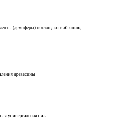
ементы (демпферы) поглощают вибрацию,
пиления древесины
щная универсальная пила