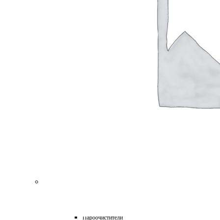
для Пароочистителей
для Подметальных Машин
для Проф. Керхера
для Пылесосов
для Роботов-Газонокосилок
для Роботов-Пылесосов
для Садовых Тракторов
для Стеклоочистителей
для Триммеров
для Цепных Пил
Масла
Прочее
Химия
HoReCa
Автохимия
Бытовая химия и клининг
Детейлинг
Моющие средства для пищевой промышленности
Подарочные наборы
Профессиональная защита древесины и минеральных п
Лес, парк, сад
Техника для уборки
Аппараты высокого давления
Машины поломоечные
Пароочистители