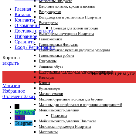
Бензопилы Husqvarna
Валочные лопатки, крюки и захваты
Главная
Воздуходувки
Каталог
Воздуходувки и распылители Husqvarna
Контакты
Высоторезы
О компании
Ножницы для живой изгороди
Доставка и оплата
Высоторезы и кусторезы Husqvarna
Избранное
Газонокосилки
Сравнить
Газонокосилки Husqvarna
Вход / Регистрация
Газонокосилки с нулевым радиусом разворота
Газонокосилки-роботы
Корзина
Генераторы
закрыть
Защитная обувь
Инструменты для ухода за режущей гарнитурой
Наличие и цены уто
Канистры
Клинья
Магазин
Культиваторы
Избранное
Масла и смазки
0
элемент
Заказ
Машины бурильные и стойки для бурения
Машины для шлифования и подготовки поверхностей
←
Мойки высокого давления
WhatsApp
Пылесосы
Viber
Мойки высокого давления Husqvarna
Telegram
Мотокосы и триммеры Husqvarna
Мотопомпы