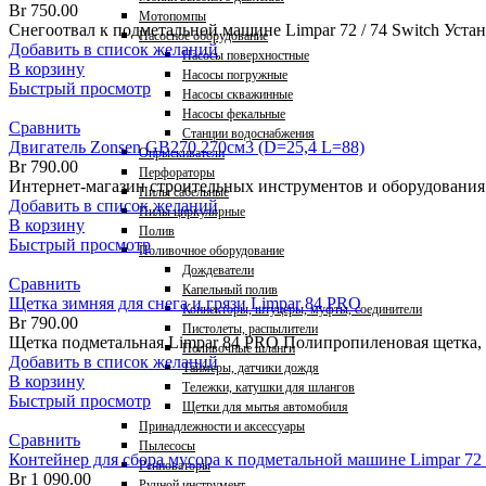
Br
750.00
Мотопомпы
Снегоотвал к подметальной машине Limpar 72 / 74 Switch Уста
Насосное оборудование
Добавить в список желаний
Насосы поверхностные
В корзину
Насосы погружные
Быстрый просмотр
Насосы скважинные
Насосы фекальные
Сравнить
Станции водоснабжения
Двигатель Zonsen GB270 270см3 (D=25,4 L=88)
Опрыскиватели
Br
790.00
Перфораторы
Интернет-магазин строительных инструментов и оборудовани
Пилы сабельные
Добавить в список желаний
Пилы циркулярные
В корзину
Полив
Быстрый просмотр
Поливочное оборудование
Дождеватели
Сравнить
Капельный полив
Щетка зимняя для снега и грязи Limpar 84 PRO
Коннекторы, штуцеры, муфты, соединители
Br
790.00
Пистолеты, распылители
Щетка подметальная Limpar 84 PRO Полипропиленовая щетка, 8
Поливочные шланги
Добавить в список желаний
Таймеры, датчики дождя
В корзину
Тележки, катушки для шлангов
Быстрый просмотр
Щетки для мытья автомобиля
Принадлежности и аксессуары
Сравнить
Пылесосы
Контейнер для сбора мусора к подметальной машине Limpar 72 /
Ренноваторы
Br
1 090.00
Ручной инструмент