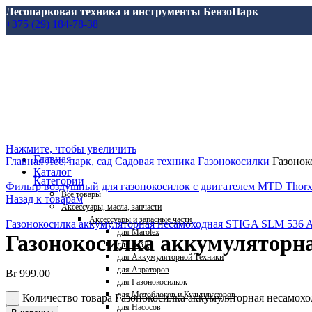
Лесопарковая техника и инструменты БензоПарк
+375 (29) 184-78-38
Нажмите, чтобы увеличить
Главная
Главная
Лес, парк, сад
Садовая техника
Газонокосилки
Газонок
Каталог
Категории
Фильтр воздушный для газонокосилок с двигателем MTD Thorx
Все
товары
Назад к товарам
Аксессуары, масла, запчасти
Аксессуары и запасные части
Газонокосилка аккумуляторная несамоходная STIGA SLM 536 
для Marolex
Газонокосилка аккумуляторн
для АВД
для Аккумуляторной Техники
для Аэраторов
Br
999.00
для Газонокосилкок
для Мотоблоков и Культиваторов
Количество товара Газонокосилка аккумуляторная несамо
для Насосов