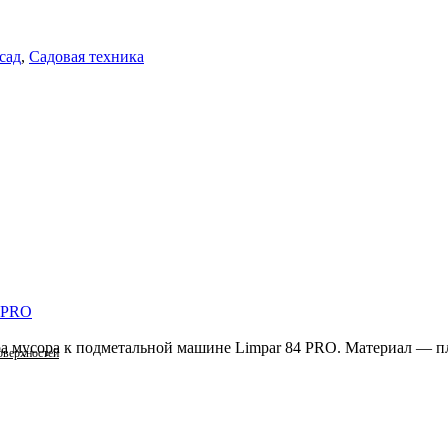
 сад
,
Садовая техника
4 PRO
ра мусора к подметальной машине Limpar 84 PRO. Материал — п
оверхностей