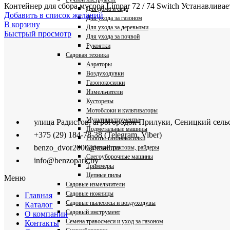
Контейнер для сбора мусора Limpar 72 / 74 Switch Устанавлив
Для дома и сада
Добавить в список желаний
Для ухода за газоном
В корзину
Для ухода за деревьями
Быстрый просмотр
Для ухода за почвой
Рукоятки
Садовая техника
Аэраторы
Воздуходувки
Газонокосилки
Измельчители
Кусторезы
Мотоблоки и культиваторы
Мультиинструменты
улица Радистов, агрогородок Прилуки, Сеницкий сель
Подметальные машины
+375 (29) 184-78-38 (Telegram, Viber)
Роботы-газонокосилки
benzo_dvor2000@mail.ru
Садовые тракторы, райдеры
Снегоуборочные машины
info@benzopark.by
Триммеры
Цепные пилы
Меню
Садовые измельчители
Садовые ножницы
Главная
Садовые пылесосы и воздуходувы
Каталог
Садовый инструмент
О компании
Семена травосмеси и уход за газоном
Контакты