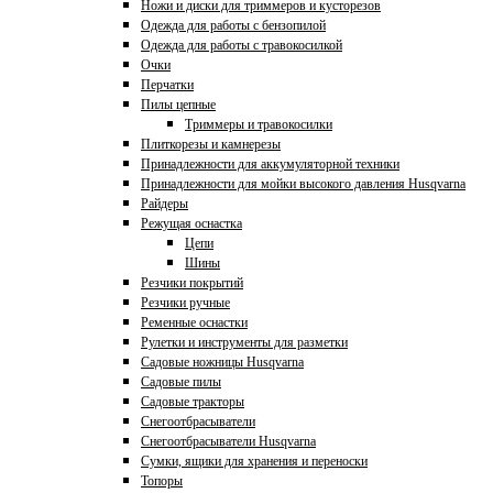
Ножи и диски для триммеров и кусторезов
Одежда для работы с бензопилой
Одежда для работы с травокосилкой
Очки
Перчатки
Пилы цепные
Триммеры и травокосилки
Плиткорезы и камнерезы
Принадлежности для аккумуляторной техники
Принадлежности для мойки высокого давления Husqvarna
Райдеры
Режущая оснастка
Цепи
Шины
Резчики покрытий
Резчики ручные
Ременные оснастки
Рулетки и инструменты для разметки
Садовые ножницы Husqvarna
Садовые пилы
Садовые тракторы
Снегоотбрасыватели
Снегоотбрасыватели Husqvarna
Сумки, ящики для хранения и переноски
Топоры