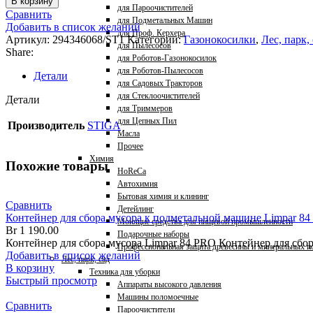
В корзину
для Пароочистителей
Сравнить
для Подметальных Машин
Добавить в список желаний
для Проф. Керхера
Артикул:
294346068/ST1
Категории:
Газонокосилки
,
Лес, парк,
для Пылесосов
Share:
для Роботов-Газонокосилок
для Роботов-Пылесосов
Детали
для Садовых Тракторов
для Стеклоочистителей
Детали
для Триммеров
для Цепных Пил
Производитель
STIGA
Масла
Прочее
Химия
Похожие товары
HoReCa
Автохимия
Бытовая химия и клининг
Сравнить
Детейлинг
Контейнер для сбора мусора к подметальной машине Limpar 8
Моющие средства для пищевой промышленности
Br
1 190.00
Подарочные наборы
Контейнер для сбора мусора Limpar 84 PRO Контейнер для сбо
Профессиональная защита древесины и минеральных п
Добавить в список желаний
Лес, парк, сад
В корзину
Техника для уборки
Быстрый просмотр
Аппараты высокого давления
Машины поломоечные
Сравнить
Пароочистители