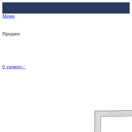
Меню
Продано
0
элемент
/
Br
0.00