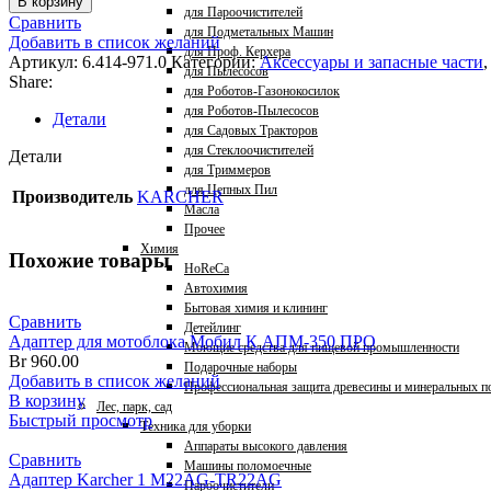
В корзину
для Пароочистителей
Сравнить
для Подметальных Машин
Добавить в список желаний
для Проф. Керхера
Артикул:
6.414-971.0
Категории:
Аксессуары и запасные части
,
для Пылесосов
Share:
для Роботов-Газонокосилок
для Роботов-Пылесосов
Детали
для Садовых Тракторов
для Стеклоочистителей
Детали
для Триммеров
для Цепных Пил
Производитель
KARCHER
Масла
Прочее
Химия
Похожие товары
HoReCa
Автохимия
Бытовая химия и клининг
Сравнить
Детейлинг
Адаптер для мотоблока Мобил К АПМ-350 ПРО
Моющие средства для пищевой промышленности
Br
960.00
Подарочные наборы
Добавить в список желаний
Профессиональная защита древесины и минеральных п
В корзину
Лес, парк, сад
Быстрый просмотр
Техника для уборки
Аппараты высокого давления
Сравнить
Машины поломоечные
Адаптер Karcher 1 M22AG-TR22AG
Пароочистители