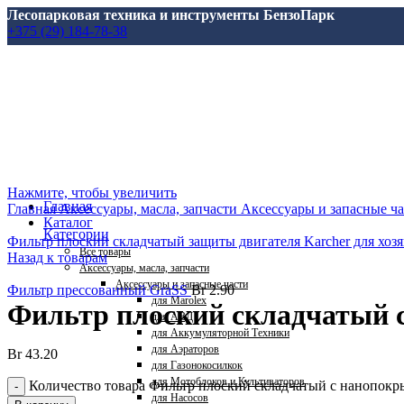
Лесопарковая техника и инструменты БензоПарк
+375 (29) 184-78-38
Нажмите, чтобы увеличить
Главная
Главная
Аксессуары, масла, запчасти
Аксессуары и запасные ч
Каталог
Категории
Фильтр плоский складчатый защиты двигателя Karcher для хо
Все
товары
Назад к товарам
Аксессуары, масла, запчасти
Аксессуары и запасные части
Фильтр прессованный GraSS
Br
2.90
для Marolex
Фильтр плоский складчатый 
для АВД
для Аккумуляторной Техники
для Аэраторов
Br
43.20
для Газонокосилкок
для Мотоблоков и Культиваторов
Количество товара Фильтр плоский складчатый с нанопокр
для Насосов