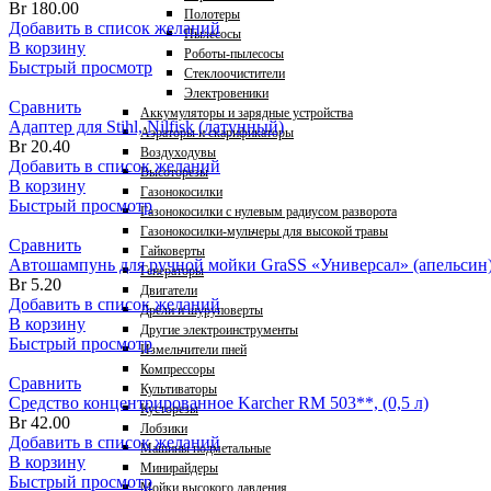
Br
180.00
Полотеры
Добавить в список желаний
Пылесосы
В корзину
Роботы-пылесосы
Быстрый просмотр
Стеклоочистители
Электровеники
Сравнить
Аккумуляторы и зарядные устройства
Адаптер для Stihl, Nilfisk (латунный)
Аэраторы и скарификаторы
Br
20.40
Воздуходувы
Добавить в список желаний
Высоторезы
В корзину
Газонокосилки
Быстрый просмотр
Газонокосилки с нулевым радиусом разворота
Газонокосилки-мульчеры для высокой травы
Сравнить
Гайковерты
Автошампунь для ручной мойки GraSS «Универсал» (апельсин)
Генераторы
Br
5.20
Двигатели
Добавить в список желаний
Дрели и шуруповерты
В корзину
Другие электроинструменты
Быстрый просмотр
Измельчители пней
Компрессоры
Сравнить
Культиваторы
Средство концентрированное Karcher RM 503**, (0,5 л)
Кусторезы
Br
42.00
Лобзики
Добавить в список желаний
Машины подметальные
В корзину
Минирайдеры
Быстрый просмотр
Мойки высокого давления