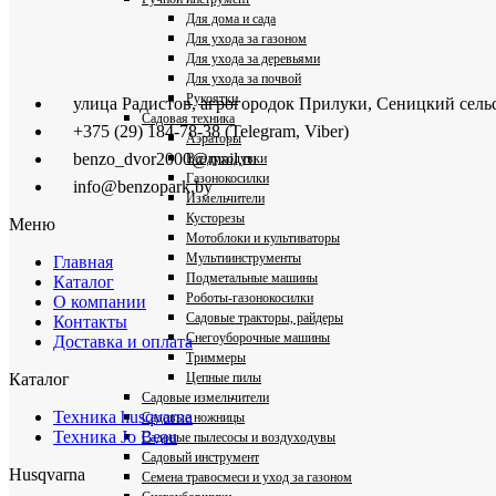
Для дома и сада
Для ухода за газоном
Для ухода за деревьями
Для ухода за почвой
Рукоятки
улица Радистов, агрогородок Прилуки, Сеницкий сель
Садовая техника
+375 (29) 184-78-38 (Telegram, Viber)
Аэраторы
benzo_dvor2000@mail.ru
Воздуходувки
Газонокосилки
info@benzopark.by
Измельчители
Кусторезы
Меню
Мотоблоки и культиваторы
Мультиинструменты
Главная
Подметальные машины
Каталог
Роботы-газонокосилки
О компании
Садовые тракторы, райдеры
Контакты
Снегоуборочные машины
Доставка и оплата
Триммеры
Цепные пилы
Каталог
Садовые измельчители
Техника husqvarna
Садовые ножницы
Техника Jo Beau
Садовые пылесосы и воздуходувы
Садовый инструмент
Husqvarna
Семена травосмеси и уход за газоном