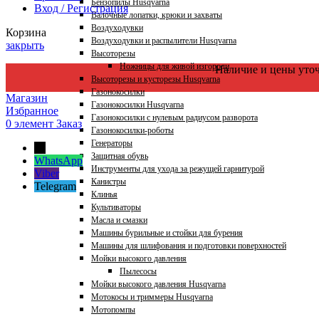
Бензопилы Husqvarna
Вход / Регистрация
Валочные лопатки, крюки и захваты
Воздуходувки
Корзина
Воздуходувки и распылители Husqvarna
закрыть
Высоторезы
Ножницы для живой изгороди
Наличие и цены уто
Высоторезы и кусторезы Husqvarna
Газонокосилки
Магазин
Газонокосилки Husqvarna
Избранное
Газонокосилки с нулевым радиусом разворота
0
элемент
Заказ
Газонокосилки-роботы
Генераторы
←
Защитная обувь
WhatsApp
Инструменты для ухода за режущей гарнитурой
Viber
Канистры
Telegram
Клинья
Культиваторы
Масла и смазки
Машины бурильные и стойки для бурения
Машины для шлифования и подготовки поверхностей
Мойки высокого давления
Пылесосы
Мойки высокого давления Husqvarna
Мотокосы и триммеры Husqvarna
Мотопомпы