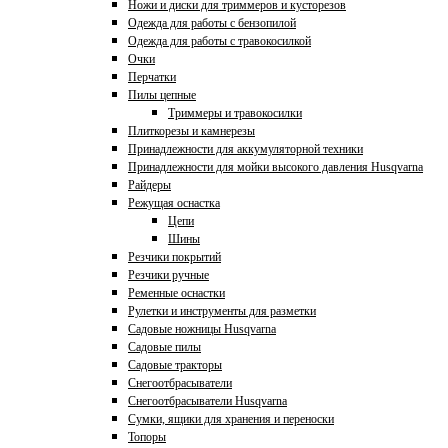
Ножи и диски для триммеров и кусторезов
Одежда для работы с бензопилой
Одежда для работы с травокосилкой
Очки
Перчатки
Пилы цепные
Триммеры и травокосилки
Плиткорезы и камнерезы
Принадлежности для аккумуляторной техники
Принадлежности для мойки высокого давления Husqvarna
Райдеры
Режущая оснастка
Цепи
Шины
Резчики покрытий
Резчики ручные
Ременные оснастки
Рулетки и инструменты для разметки
Садовые ножницы Husqvarna
Садовые пилы
Садовые тракторы
Снегоотбрасыватели
Снегоотбрасыватели Husqvarna
Сумки, ящики для хранения и переноски
Топоры