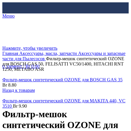
Меню
Нажмите, чтобы увеличить
Главная
Аксессуары, масла, запчасти
Аксессуары и запасные
части
для Пылесосов
Фильтр-мешок синтетический OZONE
для BOSCH GAS 50, FELISATTI VC50/1400, HITACHI RNT
0
элемент
/
Br
0.00
1250, METABO ASR
Фильтр-мешок синтетический OZONE для BOSCH GAS 35
Br
8.80
Назад к товарам
Фильтр-мешок синтетический OZONE для MAKITA 440, VC
3510
Br
9.90
Фильтр-мешок
синтетический OZONE для