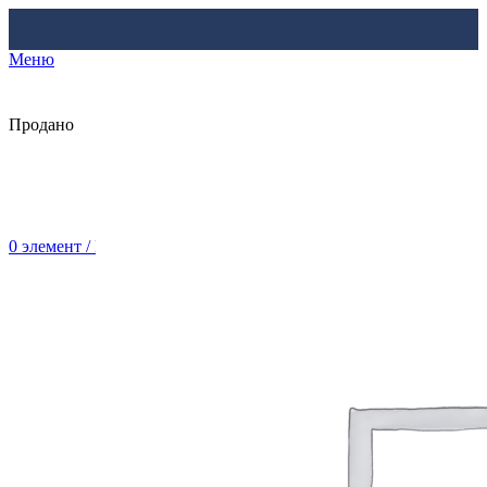
Меню
Продано
0
элемент
/
Br
0.00