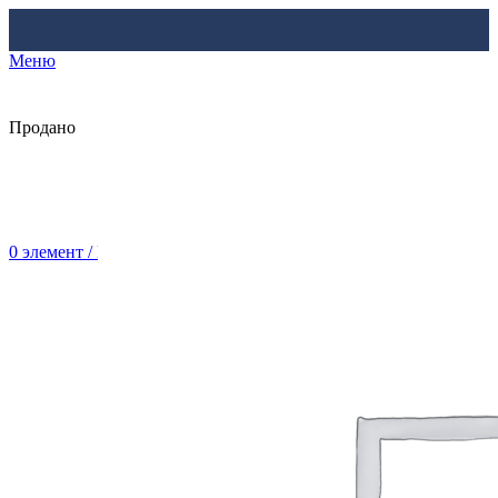
Меню
Продано
0
элемент
/
Br
0.00