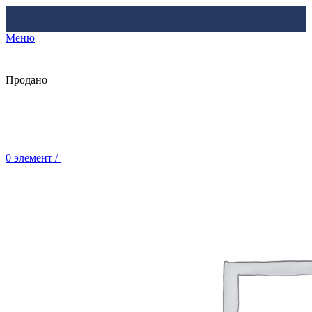
Меню
Продано
0
элемент
/
Br
0.00