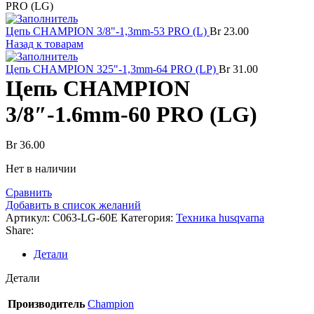
PRO (LG)
Цепь CHAMPION 3/8"-1,3mm-53 PRO (L)
Br
23.00
Назад к товарам
Цепь CHAMPION 325"-1,3mm-64 PRO (LP)
Br
31.00
Цепь CHAMPION
3/8″-1.6mm-60 PRO (LG)
Br
36.00
Нет в наличии
Сравнить
Добавить в список желаний
Артикул:
C063-LG-60E
Категория:
Техника husqvarna
Share:
Детали
Детали
Производитель
Champion