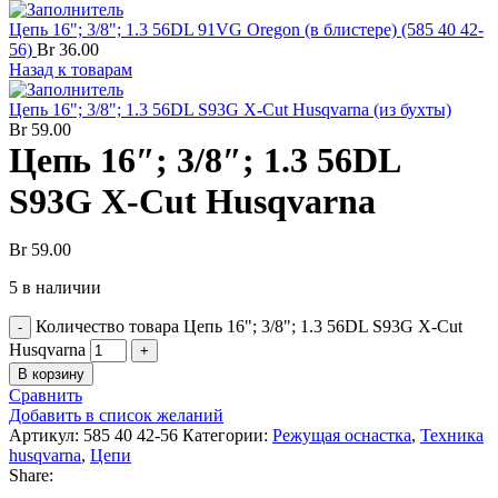
Цепь 16"; 3/8"; 1.3 56DL 91VG Oregon (в блистере) (585 40 42-
56)
Br
36.00
Назад к товарам
Цепь 16"; 3/8"; 1.3 56DL S93G X-Cut Husqvarna (из бухты)
Br
59.00
Цепь 16″; 3/8″; 1.3 56DL
S93G X-Cut Husqvarna
Br
59.00
5 в наличии
Количество товара Цепь 16"; 3/8"; 1.3 56DL S93G X-Cut
Husqvarna
В корзину
Сравнить
Добавить в список желаний
Артикул:
585 40 42-56
Категории:
Режущая оснастка
,
Техника
husqvarna
,
Цепи
Share: