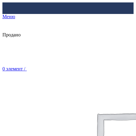
Меню
Продано
0
элемент
/
Br
0.00