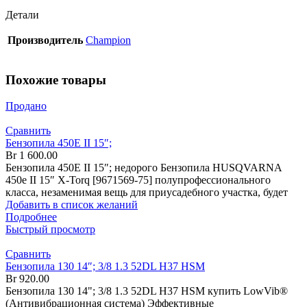
Детали
Производитель
Champion
Похожие товары
Продано
Сравнить
Бензопила 450Е II 15″;
Br
1 600.00
Бензопила 450Е II 15″; недорого Бензопила HUSQVARNA
450е II 15″ X-Torq [9671569-75] полупрофессионального
класса, незаменимая вещь для приусадебного участка, будет
Добавить в список желаний
Подробнее
Быстрый просмотр
Сравнить
Бензопила 130 14″; 3/8 1.3 52DL H37 HSM
Br
920.00
Бензопила 130 14"; 3/8 1.3 52DL H37 HSM купить LowVib®
(Антивибрационная система) Эффективные