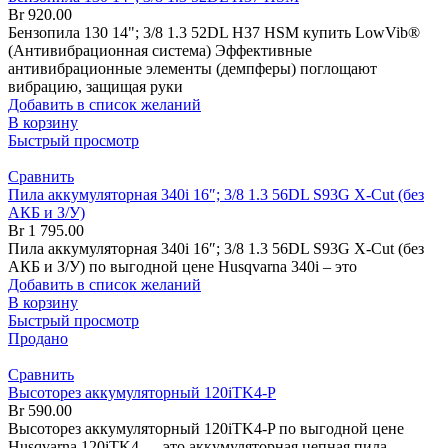
Br
920.00
Бензопила 130 14"; 3/8 1.3 52DL H37 HSM купить LowVib®
(Антивибрационная система) Эффективные
антивибрационные элементы (демпферы) поглощают
вибрацию, защищая руки
Добавить в список желаний
В корзину
Быстрый просмотр
Сравнить
Пила аккумуляторная 340i 16″; 3/8 1.3 56DL S93G X-Cut (без
АКБ и З/У)
Br
1 795.00
Пила аккумуляторная 340i 16″; 3/8 1.3 56DL S93G X-Cut (без
АКБ и З/У) по выгодной цене Husqvarna 340i – это
Добавить в список желаний
В корзину
Быстрый просмотр
Продано
Сравнить
Высоторез аккумуляторный 120iTK4-P
Br
590.00
Высоторез аккумуляторный 120iTK4-P по выгодной цене
Husqvarna 120iTK4 — это аккумуляторная цепная пила-