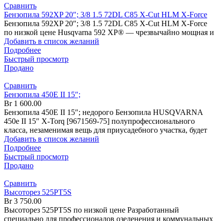
Сравнить
Бензопила 592XP 20″; 3/8 1.5 72DL C85 X-Cut HLM X-Force
Бензопила 592XP 20″; 3/8 1.5 72DL C85 X-Cut HLM X-Force
по низкой цене Husqvarna 592 XP® — чрезвычайно мощная и
Добавить в список желаний
Подробнее
Быстрый просмотр
Продано
Сравнить
Бензопила 450Е II 15″;
Br
1 600.00
Бензопила 450Е II 15″; недорого Бензопила HUSQVARNA
450е II 15″ X-Torq [9671569-75] полупрофессионального
класса, незаменимая вещь для приусадебного участка, будет
Добавить в список желаний
Подробнее
Быстрый просмотр
Продано
Сравнить
Высоторез 525PT5S
Br
3 750.00
Высоторез 525PT5S по низкой цене Разработанный
специально для профессионалов озеленения и коммунальных