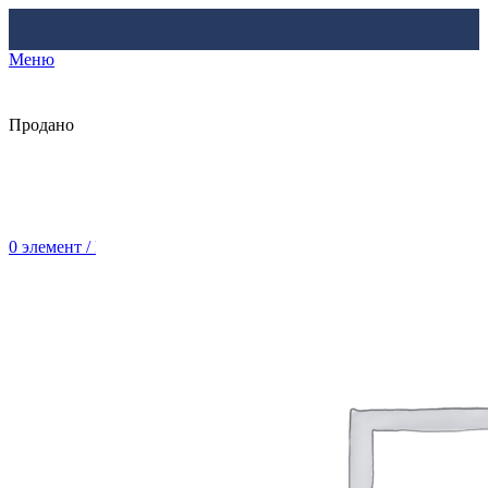
Меню
Продано
0
элемент
/
Br
0.00