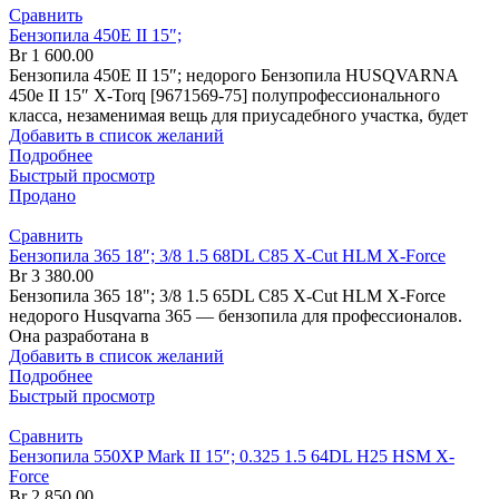
Сравнить
Бензопила 450Е II 15″;
Br
1 600.00
Бензопила 450Е II 15″; недорого Бензопила HUSQVARNA
450е II 15″ X-Torq [9671569-75] полупрофессионального
класса, незаменимая вещь для приусадебного участка, будет
Добавить в список желаний
Подробнее
Быстрый просмотр
Продано
Сравнить
Бензопила 365 18″; 3/8 1.5 68DL C85 X-Cut HLM X-Force
Br
3 380.00
Бензопила 365 18"; 3/8 1.5 65DL C85 X-Cut HLM X-Force
недорого Husqvarna 365 — бензопила для профессионалов.
Она разработана в
Добавить в список желаний
Подробнее
Быстрый просмотр
Сравнить
Бензопила 550XP Mark II 15″; 0.325 1.5 64DL H25 HSM X-
Force
Br
2 850.00