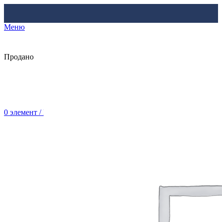
Меню
Продано
0
элемент
/
Br
0.00