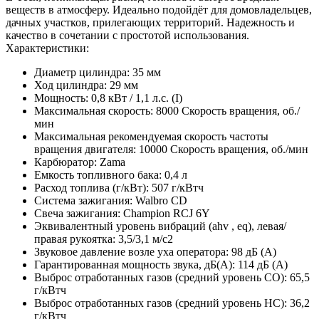
веществ в атмосферу. Идеально подойдёт для домовладельцев,
дачных участков, прилегающих территорий. Надежность и
качество в сочетании с простотой использования.
Характеристики:
Диаметр цилиндра: 35 мм
Ход цилиндра: 29 мм
Мощность: 0,8 кВт / 1,1 л.с. (I)
Максимальная скорость: 8000 Скорость вращения, об./
мин
Максимальная рекомендуемая скорость частоты
вращения двигателя: 10000 Скорость вращения, об./мин
Карбюратор: Zama
Емкость топливного бака: 0,4 л
Расход топлива (г/кВт): 507 г/кВтч
Система зажигания: Walbro CD
Свеча зажигания: Champion RCJ 6Y
Эквивалентный уровень вибраций (ahv , eq), левая/
правая рукоятка: 3,5/3,1 м/с2
Звуковое давление возле уха оператора: 98 дБ (A)
Гарантированная мощность звука, дБ(А): 114 дБ (A)
Выброс отработанных газов (средний уровень CO): 65,5
г/кВтч
Выброс отработанных газов (средний уровень HC): 36,2
г/кВтч