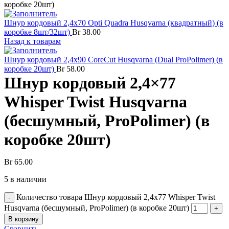
коробке 20шт)
Шнур кордовый 2,4x70 Opti Quadra Husqvarna (квадратный) (в
коробке 8шт/32шт)
Br
38.00
Назад к товарам
Шнур кордовый 2,4x90 CoreCut Husqvarna (Dual ProPolimer) (в
коробке 20шт)
Br
58.00
Шнур кордовый 2,4×77
Whisper Twist Husqvarna
(бесшумный, ProPolimer) (в
коробке 20шт)
Br
65.00
5 в наличии
Количество товара Шнур кордовый 2,4x77 Whisper Twist
Husqvarna (бесшумный, ProPolimer) (в коробке 20шт)
В корзину
Сравнить