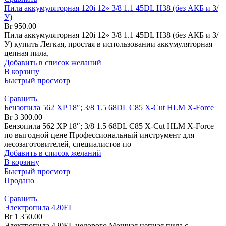
Пила аккумуляторная 120i 12» 3/8 1.1 45DL H38 (без АКБ и З/
У)
Br
950.00
Пила аккумуляторная 120i 12» 3/8 1.1 45DL H38 (без АКБ и З/
У) купить Легкая, простая в использовании аккумуляторная
цепная пила,
Добавить в список желаний
В корзину
Быстрый просмотр
Сравнить
Бензопила 562 XP 18″; 3/8 1.5 68DL C85 X-Cut HLM X-Force
Br
3 300.00
Бензопила 562 XP 18″; 3/8 1.5 68DL C85 X-Cut HLM X-Force
по выгодной цене Профессиональный инструмент для
лесозаготовителей, специалистов по
Добавить в список желаний
В корзину
Быстрый просмотр
Продано
Сравнить
Электропила 420EL
Br
1 350.00
Электропила 420EL недорого Мощная цепная пила с