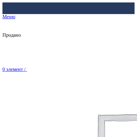
Меню
Продано
0
элемент
/
Br
0.00